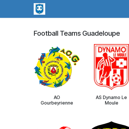
Skip to Content
worldsoccerpins.com
Football B
Football Teams Guadeloupe
AO
AS Dynamo Le
Gourbeyrienne
Moule