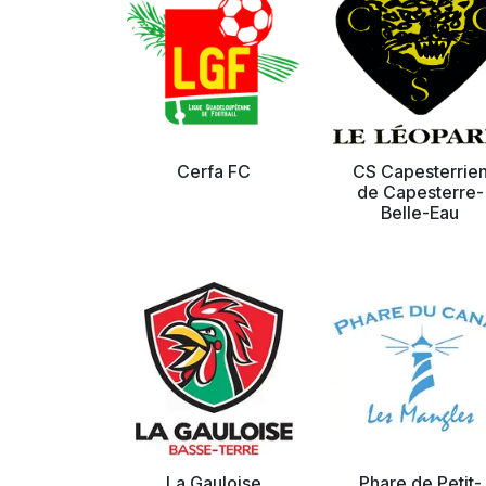
Cerfa FC
CS Capesterrie
de Capesterre-
Belle-Eau
La Gauloise
Phare de Petit-