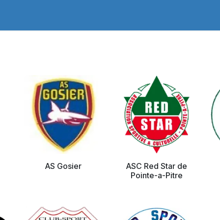
adges Store
Logo/Crest Library
Groundhopping
Collec
AS Gosier
ASC Red Star de
Pointe-a-Pitre