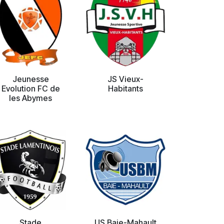
Jeunesse
JS Vieux-
Evolution FC de
Habitants
les Abymes
Stade
US Baie-Mahault